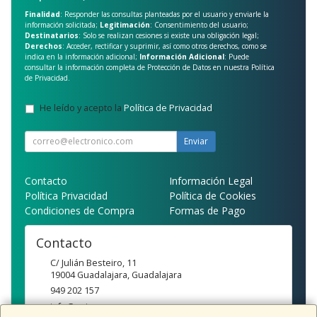
Finalidad
: Responder las consultas planteadas por el usuario y enviarle la
información solicitada;
Legitimación
: Consentimiento del usuario;
Destinatarios
: Solo se realizan cesiones si existe una obligación legal;
Derechos
: Acceder, rectificar y suprimir, así como otros derechos, como se
indica en la información adicional;
Información Adicional
: Puede
consultar la información completa de Protección de Datos en nuestra
Política
de Privacidad
.
He leído y acepto la
Política de Privacidad
.
Enviar
Contacto
Información Legal
Política Privacidad
Política de Cookies
Condiciones de Compra
Formas de Pago
Contacto
C/ Julián Besteiro, 11
19004
Guadalajara
,
Guadalajara
949 202 157
info@qsi.es