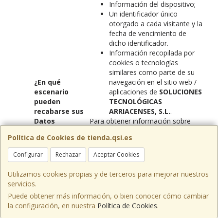
Información del dispositivo;
Un identificador único
otorgado a cada visitante y la
fecha de vencimiento de
dicho identificador.
Información recopilada por
cookies o tecnologías
similares como parte de su
¿En qué
navegación en el sitio web /
escenario
aplicaciones de
SOLUCIONES
pueden
TECNOLÓGICAS
recabarse sus
ARRIACENSES, S.L.
.
Datos
Para obtener información sobre
Personales?
Cookies específicas colocadas
Política de Cookies de tienda.qsi.es
alojadas en un sitio web o
aplicación determinado, consulte
Configurar
Rechazar
Aceptar Cookies
nuestra
Política de Cookies
Utilizamos cookies propias y de terceros para mejorar nuestros
Prestadores de servicios con
servicios.
acceso a sus datos:
Puede obtener más información, o bien conocer cómo cambiar
Terceros que nos ayudan a
la configuración, en nuestra
Política de Cookies
.
proporcionar servicios de TI,