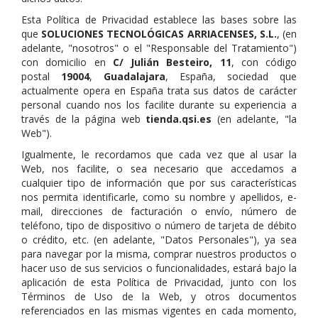
Esta Política de Privacidad establece las bases sobre las
que
SOLUCIONES TECNOLÓGICAS ARRIACENSES
, S.L.
, (en
adelante, "nosotros" o el "Responsable del Tratamiento")
con domicilio en
C/ Julián Besteiro, 11
, con código
postal
19004
,
Guadalajara
, España, sociedad que
actualmente opera en España trata sus datos de carácter
personal cuando nos los facilite durante su experiencia a
través de la página web
tienda.qsi.es
(en adelante, "la
Web").
Igualmente, le recordamos que cada vez que al usar la
Web, nos facilite, o sea necesario que accedamos a
cualquier tipo de información que por sus características
nos permita identificarle, como su nombre y apellidos, e-
mail, direcciones de facturación o envío, número de
teléfono, tipo de dispositivo o número de tarjeta de débito
o crédito, etc. (en adelante, "Datos Personales"), ya sea
para navegar por la misma, comprar nuestros productos o
hacer uso de sus servicios o funcionalidades, estará bajo la
aplicación de esta Política de Privacidad, junto con los
Términos de Uso de la Web, y otros documentos
referenciados en las mismas vigentes en cada momento,