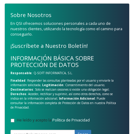
Sobre Nosotros
En QSI ofrecemos soluciones personales a cada uno de
nuestros clientes, utilizando la tecnología como el camino para
conseguirlo.
¡Suscríbete a Nuestro Boletín!
INFORMACIÓN BÁSICA SOBRE
PROTECCIÓN DE DATOS
Responsable
: Q-SOFT INFORMATICA, S.L.
Finalidad
: Responder las consultas planteadas por el usuario y enviarle la
información solicitada;
Legitimación
: Consentimiento del usuario;
Destinatarios
: Solo se realizan cesiones si existe una obligación legal;
Derechos
: Acceder, rectificar y suprimir, así como otros derechos, como se
indica en la información adicional;
Información Adicional
: Puede
consultar la información completa de Protección de Datos en nuestra
Política
de Privacidad
.
He leído y acepto la
Política de Privacidad
.