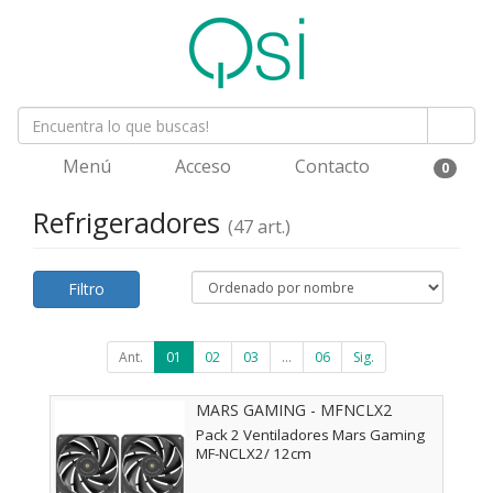
Menú
Acceso
Contacto
0
Refrigeradores
(47 art.)
Filtro
Ant.
01
02
03
...
06
Sig.
MARS GAMING - MFNCLX2
Pack 2 Ventiladores Mars Gaming
MF-NCLX2/ 12cm