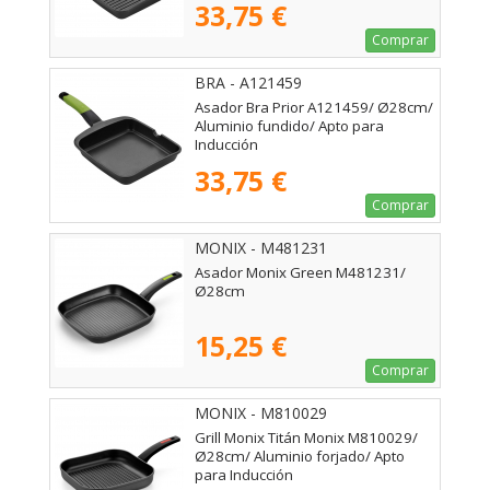
33,75 €
Comprar
BRA - A121459
Asador Bra Prior A121459/ Ø28cm/
Aluminio fundido/ Apto para
Inducción
33,75 €
Comprar
MONIX - M481231
Asador Monix Green M481231/
Ø28cm
15,25 €
Comprar
MONIX - M810029
Grill Monix Titán Monix M810029/
Ø28cm/ Aluminio forjado/ Apto
para Inducción