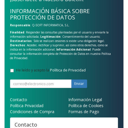
INFORMACIÓN BÁSICA SOBRE
PROTECCIÓN DE DATOS
Responsable
: Q-SOFT INFORMATICA, S.L.
Finalidad
: Responder las consultas planteadas por el usuario y enviarle la
información solicitada;
Legitimación
: Consentimiento del usuario;
Destinatarios
: Solo se realizan cesiones si existe una obligación legal;
Derechos
: Acceder, rectificar y suprimir, así como otros derechos, como se
indica en la información adicional;
Información Adicional
: Puede
consultar la información completa de Protección de Datos en nuestra
Política
de Privacidad
.
He leído y acepto la
Política de Privacidad
.
Enviar
Contacto
Información Legal
Política Privacidad
Política de Cookies
Condiciones de Compra
Formas de Pago
Contacto