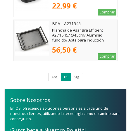
22,99 €
Comprar
BRA - A271545
Plancha de Asar Bra Efficient
A271545/ Ø45cm/ Aluminio
fundido/ Apta para Inducción
56,50 €
Comprar
Ant.
01
Sig.
Sobre Nosotros
En QSI ofrecemos soluciones personales a cada uno de
nuestros clientes, utilizando la tecnología como el camino para
conseguirlo.
¡Suscríbete a Nuestro Boletín!