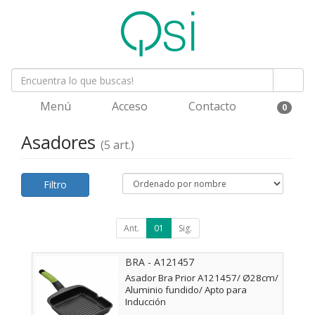
Menú
Acceso
Contacto
0
Asadores
(5 art.)
Filtro
Ant.
01
Sig.
BRA - A121457
Asador Bra Prior A121457/ Ø28cm/
Aluminio fundido/ Apto para
Inducción