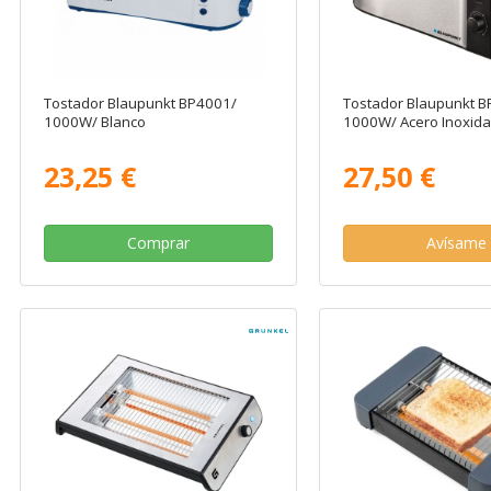
Tostador Blaupunkt BP4001/
Tostador Blaupunkt 
1000W/ Blanco
1000W/ Acero Inoxida
23,25 €
27,50 €
Comprar
Avísame