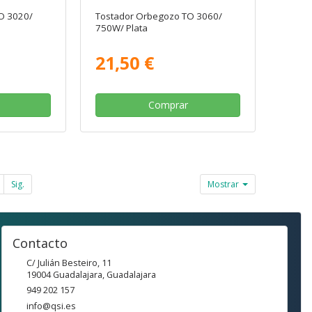
O 3020/
Tostador Orbegozo TO 3060/
750W/ Plata
21,50 €
Comprar
Sig.
Mostrar
Contacto
C/ Julián Besteiro, 11
19004
Guadalajara
,
Guadalajara
949 202 157
info@qsi.es