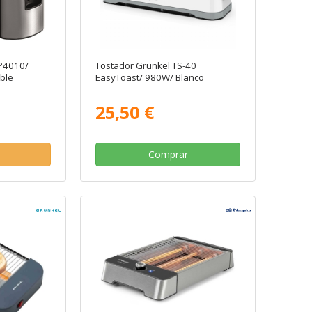
BP4010/
Tostador Grunkel TS-40
ble
EasyToast/ 980W/ Blanco
25,50 €
Comprar