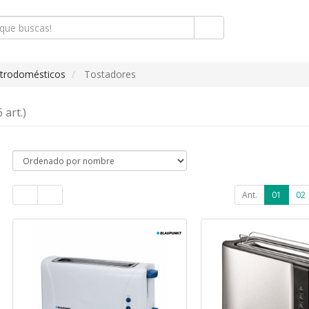
ctrodomésticos
Tostadores
 art.)
Ant.
01
02