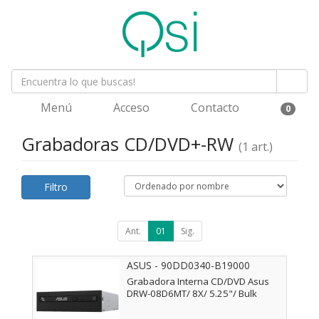
Menú
Acceso
Contacto
0
Grabadoras CD/DVD+-RW
(1 art.)
Filtro
Ant.
01
Sig.
ASUS - 90DD0340-B19000
Grabadora Interna CD/DVD Asus
DRW-08D6MT/ 8X/ 5.25"/ Bulk