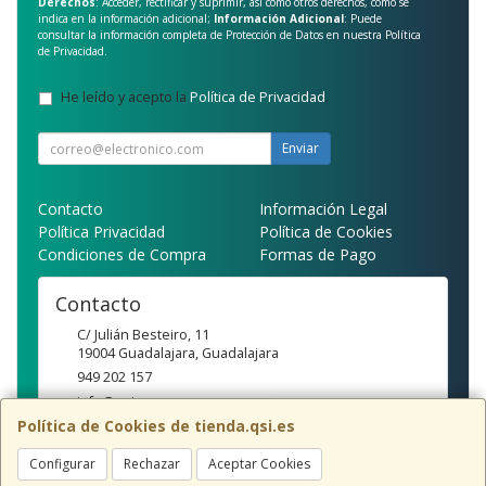
Derechos
: Acceder, rectificar y suprimir, así como otros derechos, como se
indica en la información adicional;
Información Adicional
: Puede
consultar la información completa de Protección de Datos en nuestra
Política
de Privacidad
.
He leído y acepto la
Política de Privacidad
.
Enviar
Contacto
Información Legal
Política Privacidad
Política de Cookies
Condiciones de Compra
Formas de Pago
Contacto
C/ Julián Besteiro, 11
19004
Guadalajara
,
Guadalajara
949 202 157
info@qsi.es
Política de Cookies de tienda.qsi.es
Configurar
Rechazar
Aceptar Cookies
Horario