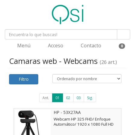
Menú
Acceso
Contacto
0
Camaras web - Webcams
(26 art.)
Filtro
Ant.
01
02
03
Sig.
HP - 53X27AA
Webcam HP 325 FHD/ Enfoque
Automático/ 1920 x 1080 Full HD