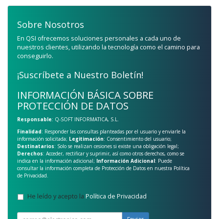
Sobre Nosotros
En QSI ofrecemos soluciones personales a cada uno de
nuestros clientes, utilizando la tecnología como el camino para
conseguirlo.
¡Suscríbete a Nuestro Boletín!
INFORMACIÓN BÁSICA SOBRE
PROTECCIÓN DE DATOS
Responsable
: Q-SOFT INFORMATICA, S.L.
Finalidad
: Responder las consultas planteadas por el usuario y enviarle la
información solicitada;
Legitimación
: Consentimiento del usuario;
Destinatarios
: Solo se realizan cesiones si existe una obligación legal;
Derechos
: Acceder, rectificar y suprimir, así como otros derechos, como se
indica en la información adicional;
Información Adicional
: Puede
consultar la información completa de Protección de Datos en nuestra
Política
de Privacidad
.
He leído y acepto la
Política de Privacidad
.