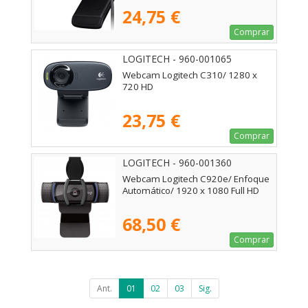
24,75 €
Comprar
LOGITECH - 960-001065
Webcam Logitech C310/ 1280 x
720 HD
23,75 €
Comprar
LOGITECH - 960-001360
Webcam Logitech C920e/ Enfoque
Automático/ 1920 x 1080 Full HD
68,50 €
Comprar
Ant.
01
02
03
Sig.