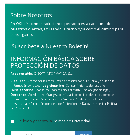
Sobre Nosotros
En QSI ofrecemos soluciones personales a cada uno de
nuestros clientes, utilizando la tecnología como el camino para
conseguirlo.
¡Suscríbete a Nuestro Boletín!
INFORMACIÓN BÁSICA SOBRE
PROTECCIÓN DE DATOS
Responsable
: Q-SOFT INFORMATICA, S.L.
Finalidad
: Responder las consultas planteadas por el usuario y enviarle la
información solicitada;
Legitimación
: Consentimiento del usuario;
Destinatarios
: Solo se realizan cesiones si existe una obligación legal;
Derechos
: Acceder, rectificar y suprimir, así como otros derechos, como se
indica en la información adicional;
Información Adicional
: Puede
consultar la información completa de Protección de Datos en nuestra
Política
de Privacidad
.
He leído y acepto la
Política de Privacidad
.