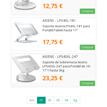
12,75 €
Comprar
AISENS - LPS4XL-181
Soporte AisensLPS4XL-181 para
Portátil/Tablet hasta 17"
17,75 €
Comprar
AISENS - LPS4SXL-247
Soporte de Sobremesa Aisens
LPS4SXL-247 para Portátil de 10-
17"/ hasta 3kg
23,25 €
Comprar
Ant.
01
02
03
04
Sig.