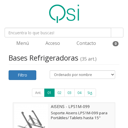
Menú
Acceso
Contacto
0
Bases Refrigeradoras
(35 art.)
Filtro
Ant.
01
02
03
04
Sig.
AISENS - LPS1M-099
Soporte Aisens LPS1M-099 para
Portátiles/ Tablets hasta 15"