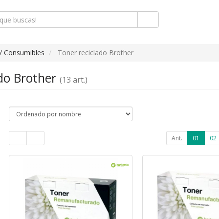
/ Consumibles
Toner reciclado Brother
ado Brother
(13 art.)
Ant.
01
02