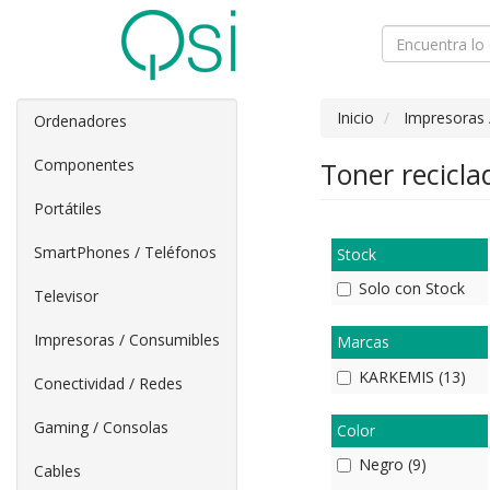
Inicio
Impresoras 
Ordenadores
Componentes
Toner recicl
Portátiles
SmartPhones / Teléfonos
Stock
Solo con Stock
Televisor
Impresoras / Consumibles
Marcas
KARKEMIS (13)
Conectividad / Redes
Gaming / Consolas
Color
Negro (9)
Cables