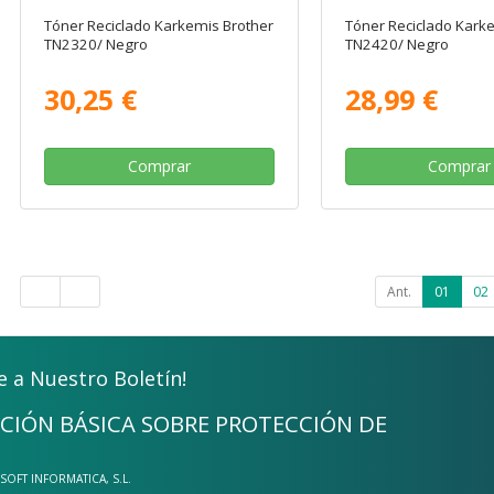
Tóner Reciclado Karkemis Brother
Tóner Reciclado Kark
TN2320/ Negro
TN2420/ Negro
30,25 €
28,99 €
Comprar
Comprar
Ant.
01
02
e a Nuestro Boletín!
CIÓN BÁSICA SOBRE PROTECCIÓN DE
-SOFT INFORMATICA, S.L.