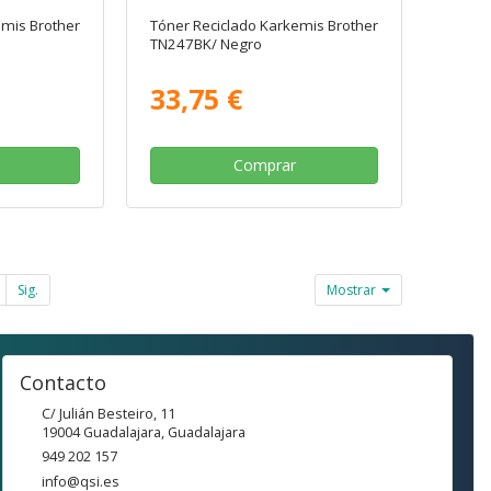
emis Brother
Tóner Reciclado Karkemis Brother
TN247BK/ Negro
33,75 €
Comprar
Sig.
Mostrar
Contacto
C/ Julián Besteiro, 11
19004
Guadalajara
,
Guadalajara
949 202 157
info@qsi.es