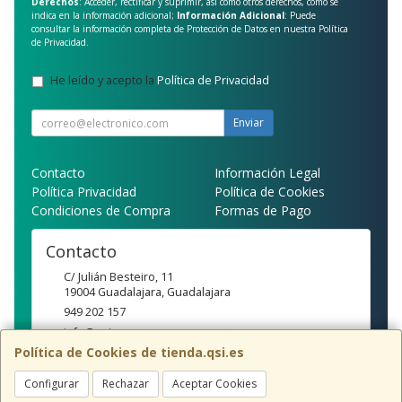
Derechos
: Acceder, rectificar y suprimir, así como otros derechos, como se
indica en la información adicional;
Información Adicional
: Puede
consultar la información completa de Protección de Datos en nuestra
Política
de Privacidad
.
He leído y acepto la
Política de Privacidad
.
Enviar
Contacto
Información Legal
Política Privacidad
Política de Cookies
Condiciones de Compra
Formas de Pago
Contacto
C/ Julián Besteiro, 11
19004
Guadalajara
,
Guadalajara
949 202 157
info@qsi.es
Política de Cookies de tienda.qsi.es
Configurar
Rechazar
Aceptar Cookies
Horario