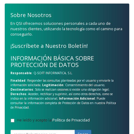
Sobre Nosotros
En QSI ofrecemos soluciones personales a cada uno de
nuestros clientes, utilizando la tecnología como el camino para
conseguirlo.
¡Suscríbete a Nuestro Boletín!
INFORMACIÓN BÁSICA SOBRE
PROTECCIÓN DE DATOS
Responsable
: Q-SOFT INFORMATICA, S.L.
Finalidad
: Responder las consultas planteadas por el usuario y enviarle la
información solicitada;
Legitimación
: Consentimiento del usuario;
Destinatarios
: Solo se realizan cesiones si existe una obligación legal;
Derechos
: Acceder, rectificar y suprimir, así como otros derechos, como se
indica en la información adicional;
Información Adicional
: Puede
consultar la información completa de Protección de Datos en nuestra
Política
de Privacidad
.
He leído y acepto la
Política de Privacidad
.