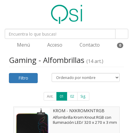
Menú
Acceso
Contacto
0
Gaming - Alfombrillas
(14 art.)
Filtro
Ant.
01
02
Sig.
KROM - NXKROMKNTRGB
Alfombrilla Krom Knout RGB con
Iluminación LED/ 320 x 270 x 3 mm