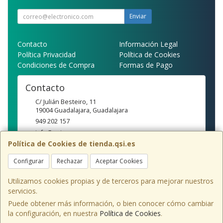
Enviar
Contacto
Información Legal
Política Privacidad
Política de Cookies
Condiciones de Compra
Formas de Pago
Contacto
C/ Julián Besteiro, 11
19004
Guadalajara
,
Guadalajara
949 202 157
info@qsi.es
Política de Cookies de tienda.qsi.es
Configurar
Rechazar
Aceptar Cookies
Horario
10:00-14:00/16:30-20:00
Utilizamos cookies propias y de terceros para mejorar nuestros
servicios.
Puede obtener más información, o bien conocer cómo cambiar
la configuración, en nuestra
Política de Cookies
.
, , , , España. - C.I.F.: B19118157 - Tfno: