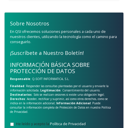
Sobre Nosotros
En QSI ofrecemos soluciones personales a cada uno de
nuestros clientes, utilizando la tecnología como el camino para
conseguirlo.
¡Suscríbete a Nuestro Boletín!
INFORMACIÓN BÁSICA SOBRE
PROTECCIÓN DE DATOS
Responsable
: Q-SOFT INFORMATICA, S.L.
Finalidad
: Responder las consultas planteadas por el usuario y enviarle la
información solicitada;
Legitimación
: Consentimiento del usuario;
Destinatarios
: Solo se realizan cesiones si existe una obligación legal;
Derechos
: Acceder, rectificar y suprimir, así como otros derechos, como se
indica en la información adicional;
Información Adicional
: Puede
consultar la información completa de Protección de Datos en nuestra
Política
de Privacidad
.
He leído y acepto la
Política de Privacidad
.