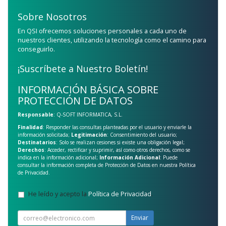
Sobre Nosotros
En QSI ofrecemos soluciones personales a cada uno de
nuestros clientes, utilizando la tecnología como el camino para
conseguirlo.
¡Suscríbete a Nuestro Boletín!
INFORMACIÓN BÁSICA SOBRE
PROTECCIÓN DE DATOS
Responsable
: Q-SOFT INFORMATICA, S.L.
Finalidad
: Responder las consultas planteadas por el usuario y enviarle la
información solicitada;
Legitimación
: Consentimiento del usuario;
Destinatarios
: Solo se realizan cesiones si existe una obligación legal;
Derechos
: Acceder, rectificar y suprimir, así como otros derechos, como se
indica en la información adicional;
Información Adicional
: Puede
consultar la información completa de Protección de Datos en nuestra
Política
de Privacidad
.
He leído y acepto la
Política de Privacidad
.
Enviar