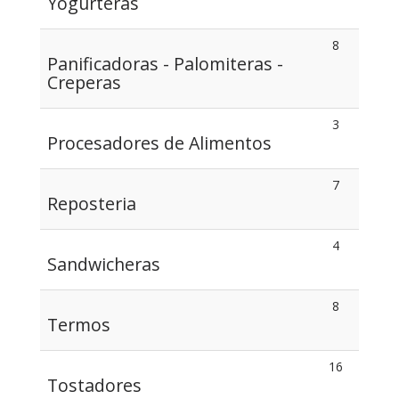
Yogurteras
8
Panificadoras - Palomiteras -
Creperas
3
Procesadores de Alimentos
7
Reposteria
4
Sandwicheras
8
Termos
16
Tostadores