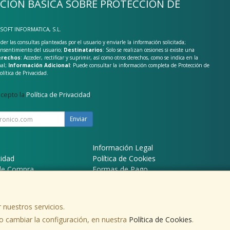
CIÓN BÁSICA SOBRE PROTECCIÓN DE
-SOFT INFORMATICA, S.L.
der las consultas planteadas por el usuario y enviarle la información solicitada;
onsentimiento del usuario;
Destinatarios
: Solo se realizan cesiones si existe una
rechos
: Acceder, rectificar y suprimir, así como otros derechos, como se indica en la
nal;
Información Adicional
: Puede consultar la información completa de Protección de
olítica de Privacidad
.
acepto la
Política de Privacidad
.
Enviar
Información Legal
cidad
Política de Cookies
de Compra
Formas de Pago
 nuestros servicios.
 cambiar la configuración, en nuestra
Política de Cookies
.
, , , , España. - C.I.F.: B19118157 - Tfno: