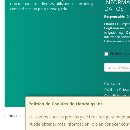
INFORMA
uno de nuestros clientes, utilizando la tecnología
DATOS
como el camino para conseguirlo.
Responsable
: Q
Finalidad
: Respon
Legitimación
: C
obligación legal;
De
información adicio
Datos en nuestra
P
He leído y 
Contacto
Política Priva
Condiciones 
Política de Cookies de tienda.qsi.es
tienda.qsi.es © 2026
Utilizamos cookies propias y de terceros para mejorar
Puede obtener más información, o bien conocer cómo