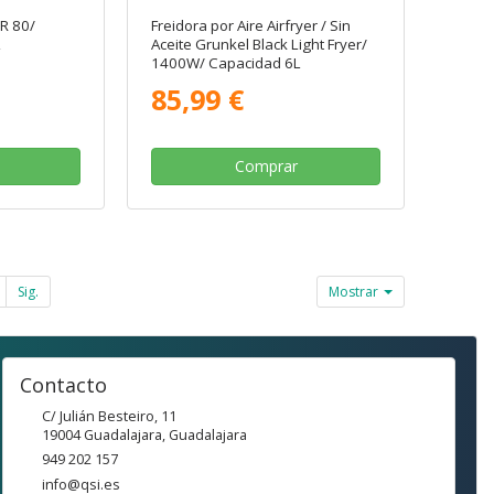
R 80/
Freidora por Aire Airfryer / Sin
L
Aceite Grunkel Black Light Fryer/
1400W/ Capacidad 6L
85,99 €
Comprar
Sig.
Mostrar
Contacto
C/ Julián Besteiro, 11
19004
Guadalajara
,
Guadalajara
949 202 157
info@qsi.es