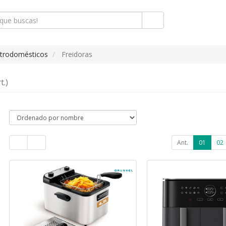
ctrodomésticos
Freidoras
t.)
Ant.
01
02