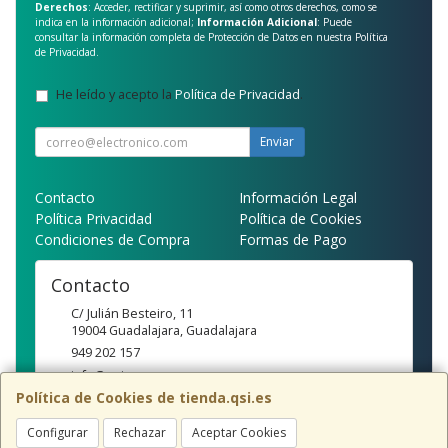
Derechos
: Acceder, rectificar y suprimir, así como otros derechos, como se
indica en la información adicional;
Información Adicional
: Puede
consultar la información completa de Protección de Datos en nuestra
Política
de Privacidad
.
He leído y acepto la
Política de Privacidad
.
Enviar
Contacto
Información Legal
Política Privacidad
Política de Cookies
Condiciones de Compra
Formas de Pago
Contacto
C/ Julián Besteiro, 11
19004
Guadalajara
,
Guadalajara
949 202 157
info@qsi.es
Política de Cookies de tienda.qsi.es
Configurar
Rechazar
Aceptar Cookies
Horario