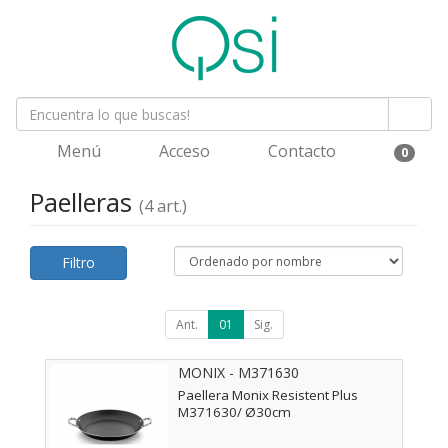
Menú
Acceso
Contacto
0
Paelleras
(4 art.)
Filtro
Ant.
01
Sig.
MONIX - M371630
Paellera Monix Resistent Plus
M371630/ Ø30cm