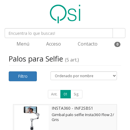
Menú
Acceso
Contacto
0
Palos para Selfie
(5 art.)
Filtro
Ant.
01
Sig.
INSTA360 - INF2SBS1
Gimbal palo selfie Insta360 Flow 2/
Gris