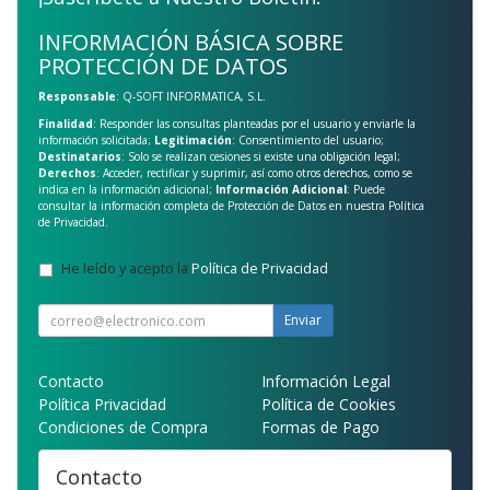
INFORMACIÓN BÁSICA SOBRE
PROTECCIÓN DE DATOS
Responsable
: Q-SOFT INFORMATICA, S.L.
Finalidad
: Responder las consultas planteadas por el usuario y enviarle la
información solicitada;
Legitimación
: Consentimiento del usuario;
Destinatarios
: Solo se realizan cesiones si existe una obligación legal;
Derechos
: Acceder, rectificar y suprimir, así como otros derechos, como se
indica en la información adicional;
Información Adicional
: Puede
consultar la información completa de Protección de Datos en nuestra
Política
de Privacidad
.
He leído y acepto la
Política de Privacidad
.
Enviar
Contacto
Información Legal
Política Privacidad
Política de Cookies
Condiciones de Compra
Formas de Pago
Contacto