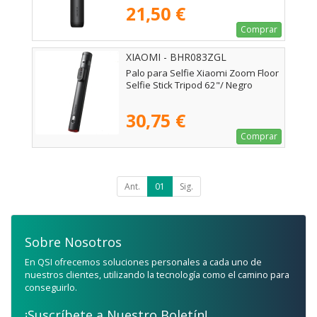
21,50 €
Comprar
XIAOMI - BHR083ZGL
Palo para Selfie Xiaomi Zoom Floor
Selfie Stick Tripod 62"/ Negro
30,75 €
Comprar
Ant.
01
Sig.
Sobre Nosotros
En QSI ofrecemos soluciones personales a cada uno de
nuestros clientes, utilizando la tecnología como el camino para
conseguirlo.
¡Suscríbete a Nuestro Boletín!