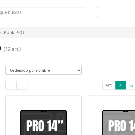
acBook PRO
O
(12 art.)
Ant.
01
02