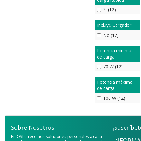
Si (12)
Incluye Cargador
No (12)
Potencia mínima
de carga
70 W (12)
Potencia máxima
de carga
100 W (12)
Sobre Nosotros
¡Suscríbet
En QSI ofrecemos soluciones personales a cada
INFORMA