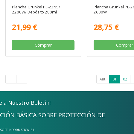
Plancha Grunkel PL-22NS/
Plancha Grunkel PL-
2200W/ Depósito 280ml
2600W
21,99 €
28,75 €
Comprar
Comprar
Ant.
01
02
e a Nuestro Boletín!
CIÓN BÁSICA SOBRE PROTECCIÓN DE
-SOFT INFORMATICA, S.L.