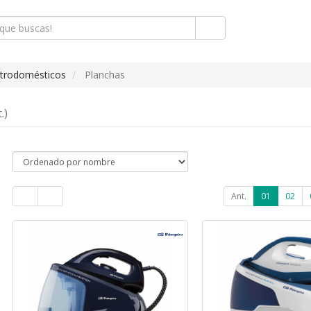
ctrodomésticos
Planchas
.)
Ant.
01
02