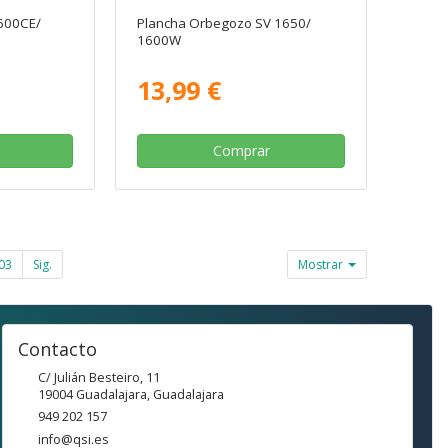
2600CE/
Plancha Orbegozo SV 1650/
1600W
13,99 €
Comprar
03
Sig.
Mostrar
Contacto
C/ Julián Besteiro, 11
19004
Guadalajara
,
Guadalajara
949 202 157
info@qsi.es