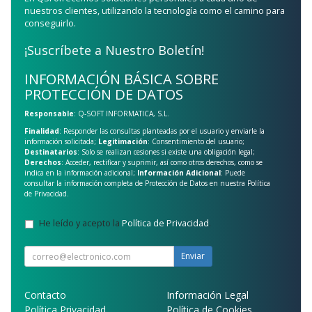
nuestros clientes, utilizando la tecnología como el camino para
conseguirlo.
¡Suscríbete a Nuestro Boletín!
INFORMACIÓN BÁSICA SOBRE
PROTECCIÓN DE DATOS
Responsable
: Q-SOFT INFORMATICA, S.L.
Finalidad
: Responder las consultas planteadas por el usuario y enviarle la
información solicitada;
Legitimación
: Consentimiento del usuario;
Destinatarios
: Solo se realizan cesiones si existe una obligación legal;
Derechos
: Acceder, rectificar y suprimir, así como otros derechos, como se
indica en la información adicional;
Información Adicional
: Puede
consultar la información completa de Protección de Datos en nuestra
Política
de Privacidad
.
He leído y acepto la
Política de Privacidad
.
Enviar
Contacto
Información Legal
Política Privacidad
Política de Cookies