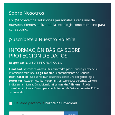
Sobre Nosotros
En QSI ofrecemos soluciones personales a cada uno de
nuestros clientes, utilizando la tecnología como el camino para
conseguirlo.
¡Suscríbete a Nuestro Boletín!
INFORMACIÓN BÁSICA SOBRE
PROTECCIÓN DE DATOS
Responsable
: Q-SOFT INFORMATICA, S.L.
Finalidad
: Responder las consultas planteadas por el usuario y enviarle la
información solicitada;
Legitimación
: Consentimiento del usuario;
Destinatarios
: Solo se realizan cesiones si existe una obligación legal;
Derechos
: Acceder, rectificar y suprimir, así como otros derechos, como se
indica en la información adicional;
Información Adicional
: Puede
consultar la información completa de Protección de Datos en nuestra
Política
de Privacidad
.
He leído y acepto la
Política de Privacidad
.