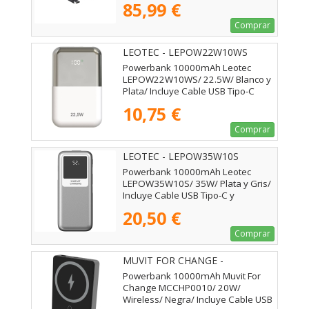
85,99 €
Comprar
LEOTEC - LEPOW22W10WS
Powerbank 10000mAh Leotec
LEPOW22W10WS/ 22.5W/ Blanco y
Plata/ Incluye Cable USB Tipo-C
10,75 €
Comprar
LEOTEC - LEPOW35W10S
Powerbank 10000mAh Leotec
LEPOW35W10S/ 35W/ Plata y Gris/
Incluye Cable USB Tipo-C y
Lightning
20,50 €
Comprar
MUVIT FOR CHANGE -
MCCHP0010
Powerbank 10000mAh Muvit For
Change MCCHP0010/ 20W/
Wireless/ Negra/ Incluye Cable USB