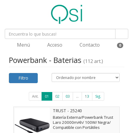
Menú
Acceso
Contacto
0
Powerbank - Baterias
(112 art.)
Filtro
Ant.
01
02
03
...
13
Sig.
TRUST - 25240
Batería Externa/Powerbank Trust
Laro 20000mAh/ 100W/ Negra/
Compatible con Portátiles