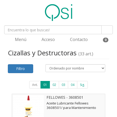
Menú
Acceso
Contacto
0
Cizallas y Destructoras
(33 art.)
Filtro
Ant.
01
02
03
04
Sig.
FELLOWES - 3608501
Aceite Lubricante Fellowes
3608501/ para Mantenimiento