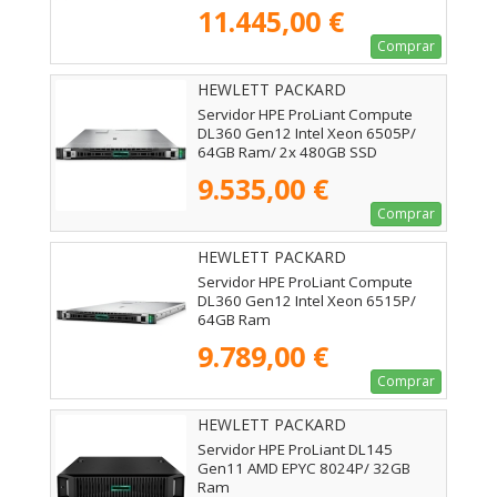
11.445,00 €
Comprar
HEWLETT PACKARD
ENTERPRISE - P89233-425
Servidor HPE ProLiant Compute
DL360 Gen12 Intel Xeon 6505P/
64GB Ram/ 2x 480GB SSD
9.535,00 €
Comprar
HEWLETT PACKARD
ENTERPRISE - P95989-425
Servidor HPE ProLiant Compute
DL360 Gen12 Intel Xeon 6515P/
64GB Ram
9.789,00 €
Comprar
HEWLETT PACKARD
ENTERPRISE - P79814-425
Servidor HPE ProLiant DL145
Gen11 AMD EPYC 8024P/ 32GB
Ram