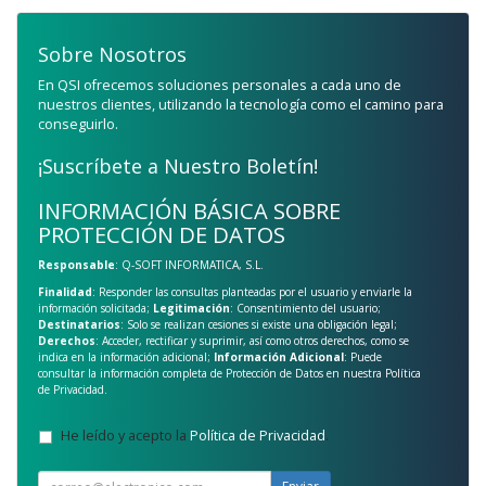
Sobre Nosotros
En QSI ofrecemos soluciones personales a cada uno de
nuestros clientes, utilizando la tecnología como el camino para
conseguirlo.
¡Suscríbete a Nuestro Boletín!
INFORMACIÓN BÁSICA SOBRE
PROTECCIÓN DE DATOS
Responsable
: Q-SOFT INFORMATICA, S.L.
Finalidad
: Responder las consultas planteadas por el usuario y enviarle la
información solicitada;
Legitimación
: Consentimiento del usuario;
Destinatarios
: Solo se realizan cesiones si existe una obligación legal;
Derechos
: Acceder, rectificar y suprimir, así como otros derechos, como se
indica en la información adicional;
Información Adicional
: Puede
consultar la información completa de Protección de Datos en nuestra
Política
de Privacidad
.
He leído y acepto la
Política de Privacidad
.