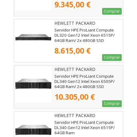
9.345,00 €
Comprar
HEWLETT PACKARD
ENTERPRISE - P87783-425
Servidor HPE ProLiant Compute
DL320 Gen12 Intel Xeon 6515P/
64GB Ram/ 2x 480GB SSD
8.615,00 €
Comprar
HEWLETT PACKARD
ENTERPRISE - P87782-425
Servidor HPE ProLiant Compute
DL340 Gen12 Intel Xeon 6505P/
64GB Ram/ 2x 480GB SSD
10.305,00 €
Comprar
HEWLETT PACKARD
ENTERPRISE - P87741-425
Servidor HPE ProLiant Compute
DL340 Gen12 Intel Xeon 6515P/
64GB Ram