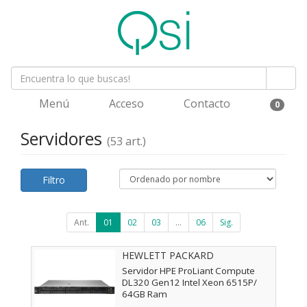
Menú
Acceso
Contacto
0
Servidores
(53 art.)
Filtro
Ant.
01
02
03
...
06
Sig.
HEWLETT PACKARD
ENTERPRISE - P87775-425
Servidor HPE ProLiant Compute
DL320 Gen12 Intel Xeon 6515P/
64GB Ram