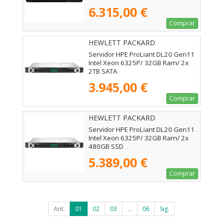
6.315,00 €
Comprar
HEWLETT PACKARD
ENTERPRISE - P87462-425
Servidor HPE ProLiant DL20 Gen11
Intel Xeon 6325P/ 32GB Ram/ 2x
2TB SATA
3.945,00 €
Comprar
HEWLETT PACKARD
ENTERPRISE - P87465-425
Servidor HPE ProLiant DL20 Gen11
Intel Xeon 6325P/ 32GB Ram/ 2x
480GB SSD
5.389,00 €
Comprar
Ant.
01
02
03
...
06
Sig.