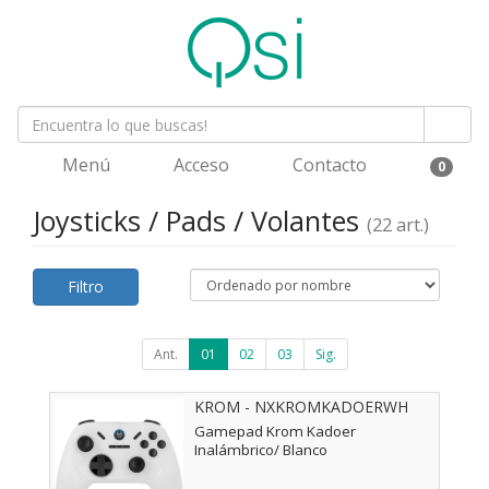
Menú
Acceso
Contacto
0
Joysticks / Pads / Volantes
(22 art.)
Filtro
Ant.
01
02
03
Sig.
KROM - NXKROMKADOERWH
Gamepad Krom Kadoer
Inalámbrico/ Blanco