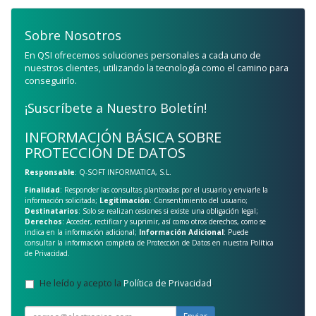
Sobre Nosotros
En QSI ofrecemos soluciones personales a cada uno de
nuestros clientes, utilizando la tecnología como el camino para
conseguirlo.
¡Suscríbete a Nuestro Boletín!
INFORMACIÓN BÁSICA SOBRE
PROTECCIÓN DE DATOS
Responsable
: Q-SOFT INFORMATICA, S.L.
Finalidad
: Responder las consultas planteadas por el usuario y enviarle la
información solicitada;
Legitimación
: Consentimiento del usuario;
Destinatarios
: Solo se realizan cesiones si existe una obligación legal;
Derechos
: Acceder, rectificar y suprimir, así como otros derechos, como se
indica en la información adicional;
Información Adicional
: Puede
consultar la información completa de Protección de Datos en nuestra
Política
de Privacidad
.
He leído y acepto la
Política de Privacidad
.