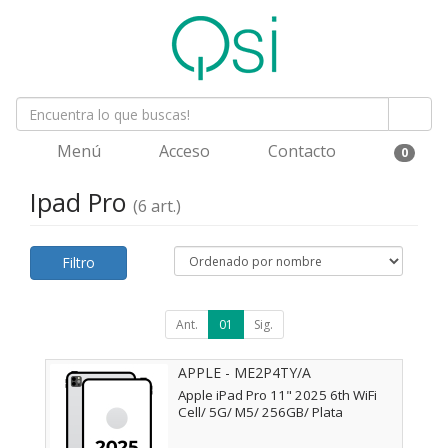
Menú
Acceso
Contacto
0
Ipad Pro
(6 art.)
Filtro
Ant.
01
Sig.
APPLE - ME2P4TY/A
Apple iPad Pro 11" 2025 6th WiFi
Cell/ 5G/ M5/ 256GB/ Plata