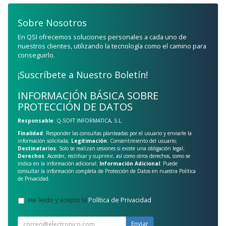
Sobre Nosotros
En QSI ofrecemos soluciones personales a cada uno de
nuestros clientes, utilizando la tecnología como el camino para
conseguirlo.
¡Suscríbete a Nuestro Boletín!
INFORMACIÓN BÁSICA SOBRE
PROTECCIÓN DE DATOS
Responsable
: Q-SOFT INFORMATICA, S.L.
Finalidad
: Responder las consultas planteadas por el usuario y enviarle la
información solicitada;
Legitimación
: Consentimiento del usuario;
Destinatarios
: Solo se realizan cesiones si existe una obligación legal;
Derechos
: Acceder, rectificar y suprimir, así como otros derechos, como se
indica en la información adicional;
Información Adicional
: Puede
consultar la información completa de Protección de Datos en nuestra
Política
de Privacidad
.
He leído y acepto la
Política de Privacidad
.
Enviar