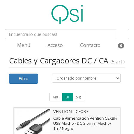
Menú
Acceso
Contacto
0
Cables y Cargadores DC / CA
(5 art.)
Filtro
Ant.
01
Sig.
VENTION - CEXBF
Cable Alimentación Vention CEXBF/
USB Macho - DC 3.5mm Macho/
1m/ Negro