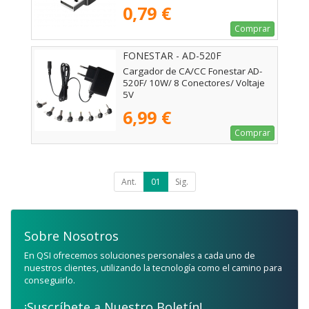
0,79 €
Comprar
FONESTAR - AD-520F
Cargador de CA/CC Fonestar AD-
520F/ 10W/ 8 Conectores/ Voltaje
5V
6,99 €
Comprar
Ant.
01
Sig.
Sobre Nosotros
En QSI ofrecemos soluciones personales a cada uno de
nuestros clientes, utilizando la tecnología como el camino para
conseguirlo.
¡Suscríbete a Nuestro Boletín!