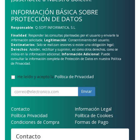
INFORMACIÓN BÁSICA SOBRE
PROTECCIÓN DE DATOS
Responsable
: Q-SOFT INFORMATICA, S.L.
Finalidad
: Responder las consultas planteadas por el usuario y enviarle la
información solicitada;
Legitimación
: Consentimiento del usuario;
Destinatarios
: Solo se realizan cesiones si existe una obligación legal;
Derechos
: Acceder, rectificar y suprimir, así como otros derechos, como se
indica en la información adicional;
Información Adicional
: Puede
consultar la información completa de Protección de Datos en nuestra
Política
de Privacidad
.
He leído y acepto la
Política de Privacidad
.
Enviar
Contacto
Información Legal
Política Privacidad
Política de Cookies
Condiciones de Compra
Formas de Pago
Contacto