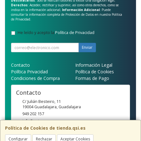
Destinatarios
: Solo se realizan cesiones si existe una obligación legal;
Derechos
: Acceder, rectificar y suprimir, así como otros derechos, como se
indica en la información adicional;
Información Adicional
: Puede
consultar la información completa de Protección de Datos en nuestra
Política
de Privacidad
.
He leído y acepto la
Política de Privacidad
.
Enviar
Contacto
Información Legal
Política Privacidad
Política de Cookies
Condiciones de Compra
Formas de Pago
Contacto
C/ Julián Besteiro, 11
19004
Guadalajara
,
Guadalajara
949 202 157
info@qsi.es
Política de Cookies de tienda.qsi.es
Configurar
Rechazar
Aceptar Cookies