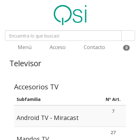
Menú
Acceso
Contacto
0
Televisor
Accesorios TV
Subfamilia
Nº Art.
7
Android TV - Miracast
27
Mandos TV