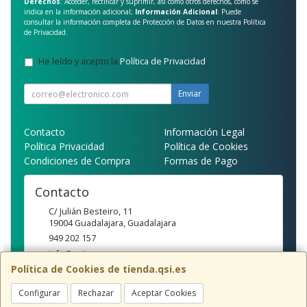
Derechos
: Acceder, rectificar y suprimir, así como otros derechos, como se
indica en la información adicional;
Información Adicional
: Puede
consultar la información completa de Protección de Datos en nuestra
Política
de Privacidad
.
He leído y acepto la
Política de Privacidad
.
Enviar
Contacto
Información Legal
Política Privacidad
Política de Cookies
Condiciones de Compra
Formas de Pago
Contacto
C/ Julián Besteiro, 11
19004
Guadalajara
,
Guadalajara
949 202 157
info@qsi.es
Política de Cookies de tienda.qsi.es
Configurar
Rechazar
Aceptar Cookies
Horario