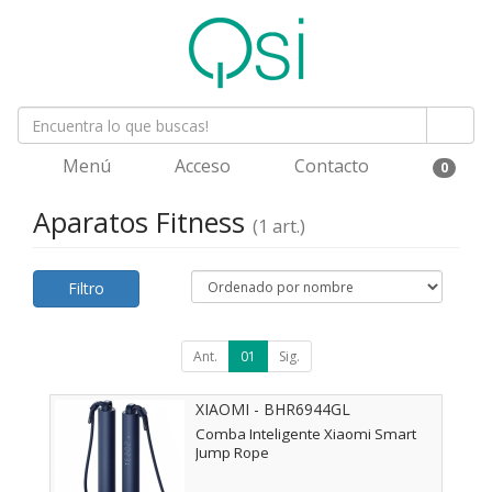
Menú
Acceso
Contacto
0
Aparatos Fitness
(1 art.)
Filtro
Ant.
01
Sig.
XIAOMI - BHR6944GL
Comba Inteligente Xiaomi Smart
Jump Rope