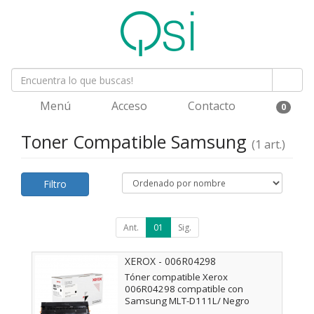
Menú
Acceso
Contacto
0
Toner Compatible Samsung
(1 art.)
Filtro
Ant.
01
Sig.
XEROX - 006R04298
Tóner compatible Xerox
006R04298 compatible con
Samsung MLT-D111L/ Negro