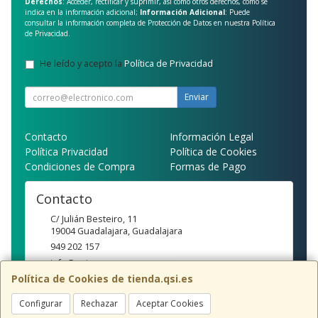
Derechos
: Acceder, rectificar y suprimir, así como otros derechos, como se
indica en la información adicional;
Información Adicional
: Puede
consultar la información completa de Protección de Datos en nuestra
Política
de Privacidad
.
He leído y acepto la
Política de Privacidad
.
Enviar
Contacto
Información Legal
Política Privacidad
Política de Cookies
Condiciones de Compra
Formas de Pago
Contacto
C/ Julián Besteiro, 11
19004
Guadalajara
,
Guadalajara
949 202 157
info@qsi.es
Política de Cookies de tienda.qsi.es
Configurar
Rechazar
Aceptar Cookies
Horario