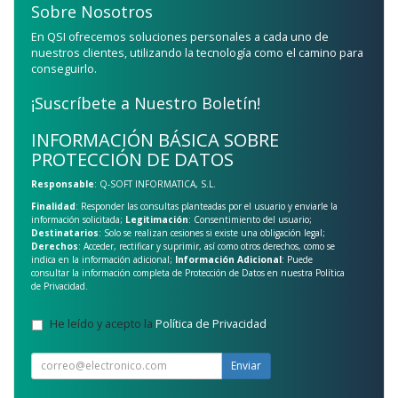
Sobre Nosotros
En QSI ofrecemos soluciones personales a cada uno de
nuestros clientes, utilizando la tecnología como el camino para
conseguirlo.
¡Suscríbete a Nuestro Boletín!
INFORMACIÓN BÁSICA SOBRE
PROTECCIÓN DE DATOS
Responsable
: Q-SOFT INFORMATICA, S.L.
Finalidad
: Responder las consultas planteadas por el usuario y enviarle la
información solicitada;
Legitimación
: Consentimiento del usuario;
Destinatarios
: Solo se realizan cesiones si existe una obligación legal;
Derechos
: Acceder, rectificar y suprimir, así como otros derechos, como se
indica en la información adicional;
Información Adicional
: Puede
consultar la información completa de Protección de Datos en nuestra
Política
de Privacidad
.
He leído y acepto la
Política de Privacidad
.
Enviar