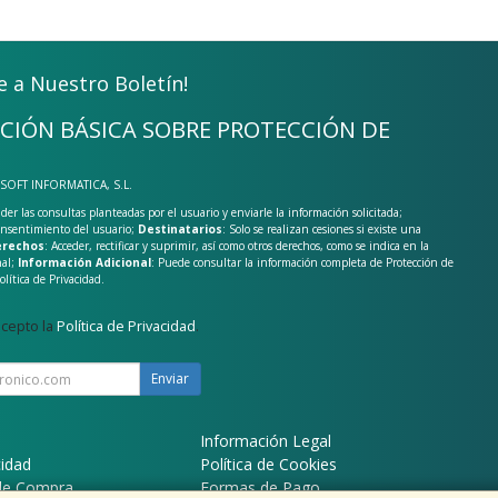
e a Nuestro Boletín!
CIÓN BÁSICA SOBRE PROTECCIÓN DE
-SOFT INFORMATICA, S.L.
der las consultas planteadas por el usuario y enviarle la información solicitada;
onsentimiento del usuario;
Destinatarios
: Solo se realizan cesiones si existe una
rechos
: Acceder, rectificar y suprimir, así como otros derechos, como se indica en la
nal;
Información Adicional
: Puede consultar la información completa de Protección de
olítica de Privacidad
.
acepto la
Política de Privacidad
.
Enviar
Información Legal
cidad
Política de Cookies
de Compra
Formas de Pago