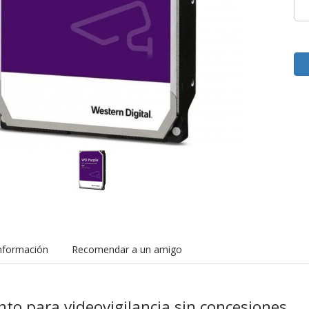
nformación
Recomendar a un amigo
o para videovigilancia sin concesiones