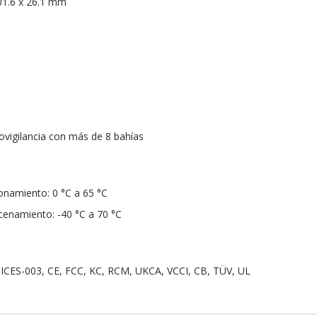
01.6 x 26.1 mm
ovigilancia con más de 8 bahías
onamiento: 0 °C a 65 °C
enamiento: -40 °C a 70 °C
, ICES-003, CE, FCC, KC, RCM, UKCA, VCCI, CB, TÜV, UL