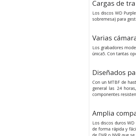
Cargas de tr
Los discos WD Purple 
sobremesa) para gesti
Varias cámara
Los grabadores moder
única5. Con tantas opc
Diseñados par
Con un MTBF de hasta
general las 24 horas
componentes resisten
Amplia compat
Los discos duros WD P
de forma rápida y fáci
de DVR o NVR que se a