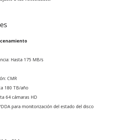
nes
acenamiento
encia: Hasta 175 MB/s
ión: CMR
sta 180 TB/año
sta 64 cámaras HD
DDA para monitorización del estado del disco
s