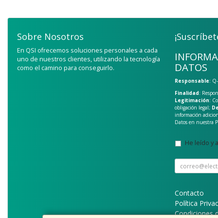
Sobre Nosotros
¡Suscríbet
En QSI ofrecemos soluciones personales a cada
INFORMA
uno de nuestros clientes, utilizando la tecnología
DATOS
como el camino para conseguirlo.
Responsable
: Q
Finalidad
: Respon
Legitimación
: C
obligación legal;
De
información adicio
Datos en nuestra
P
He leído y 
Contacto
Política Priva
Condiciones 