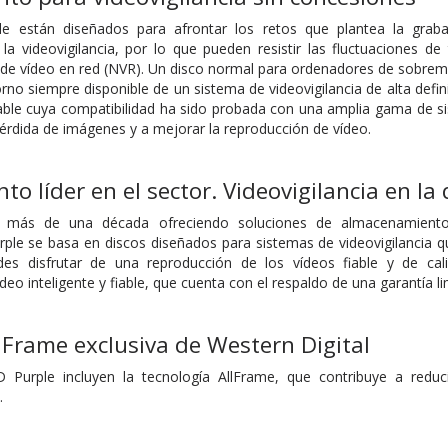
 están diseñados para afrontar los retos que plantea la grabac
la videovigilancia, por lo que pueden resistir las fluctuaciones d
de vídeo en red (NVR). Un disco normal para ordenadores de sobreme
orno siempre disponible de un sistema de videovigilancia de alta de
fiable cuya compatibilidad ha sido probada con una amplia gama de s
pérdida de imágenes y a mejorar la reproducción de vídeo.
o líder en el sector. Videovigilancia en la
va más de una década ofreciendo soluciones de almacenamiento 
rple se basa en discos diseñados para sistemas de videovigilancia 
es disfrutar de una reproducción de los vídeos fiable y de ca
o inteligente y fiable, que cuenta con el respaldo de una garantía l
lFrame exclusiva de Western Digital
Purple incluyen la tecnología AllFrame, que contribuye a reduc
.