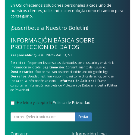
En QSI ofrecemos soluciones personales a cada uno de
nuestros clientes, utilizando la tecnología como el camino para
conseguirlo.
¡Suscríbete a Nuestro Boletín!
INFORMACIÓN BÁSICA SOBRE
PROTECCIÓN DE DATOS
Responsable
: Q-SOFT INFORMATICA, S.L.
Finalidad
: Responder las consultas planteadas por el usuario y enviarle la
información solicitada;
Legitimación
: Consentimiento del usuario;
Destinatarios
: Solo se realizan cesiones si existe una obligación legal;
Derechos
: Acceder, rectificar y suprimir, así como otros derechos, como se
indica en la información adicional;
Información Adicional
: Puede
consultar la información completa de Protección de Datos en nuestra
Política
de Privacidad
.
He leído y acepto la
Política de Privacidad
.
Enviar
Contacto
Información Legal