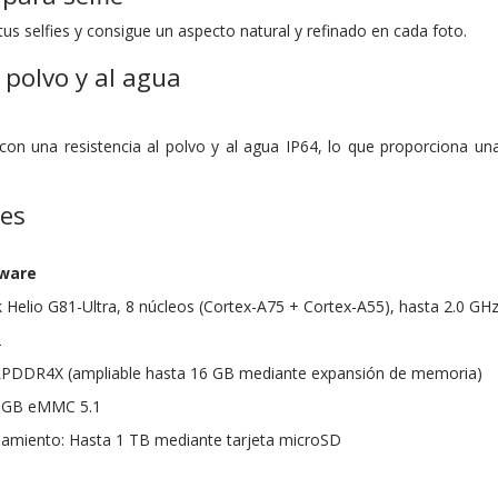
tus selfies y consigue un aspecto natural y refinado en cada foto.
 polvo y al agua
on una resistencia al polvo y al agua IP64, lo que proporciona una 
nes
dware
Helio G81-Ultra, 8 núcleos (Cortex-A75 + Cortex-A55), hasta 2.0 GH
2
PDDR4X (ampliable hasta 16 GB mediante expansión de memoria)
 GB eMMC 5.1
amiento: Hasta 1 TB mediante tarjeta microSD