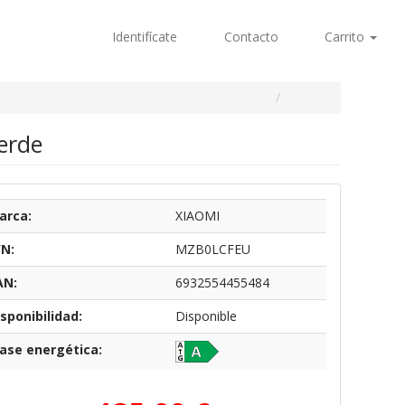
Identifícate
Contacto
Carrito
erde
arca:
XIAOMI
/N:
MZB0LCFEU
AN:
6932554455484
sponibilidad:
Disponible
lase energética: