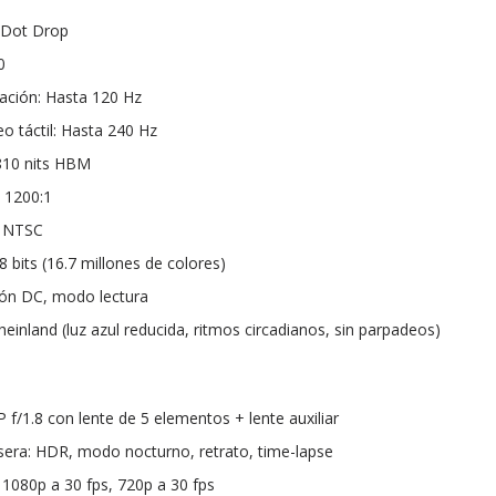
s Dot Drop
0
zación: Hasta 120 Hz
o táctil: Hasta 240 Hz
, 810 nits HBM
: 1200:1
% NTSC
8 bits (16.7 millones de colores)
ión DC, modo lectura
heinland (luz azul reducida, ritmos circadianos, sin parpadeos)
f/1.8 con lente de 5 elementos + lente auxiliar
era: HDR, modo nocturno, retrato, time-lapse
 1080p a 30 fps, 720p a 30 fps