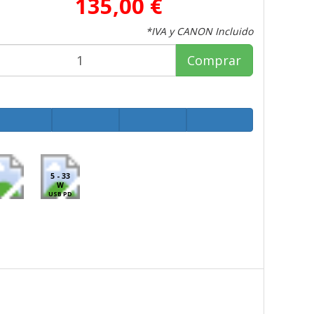
135,00 €
*IVA y CANON Incluido
Comprar
5 - 33
W
USB PD