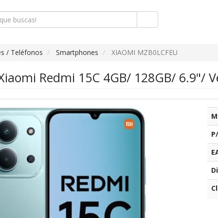
s / Teléfonos
Smartphones
XIAOMI MZB0LCFEU
iaomi Redmi 15C 4GB/ 128GB/ 6.9"/ V
M
P
E
Di
C