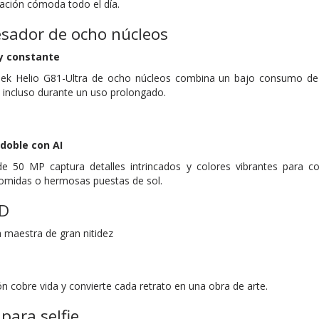
zación cómoda todo el día.
esador de ocho núcleos
 y constante
ek Helio G81-Ultra de ocho núcleos combina un bajo consumo de e
a incluso durante un uso prolongado.
doble con AI
de 50 MP captura detalles intrincados y colores vibrantes para 
 comidas o hermosas puestas de sol.
HD
 maestra de gran nitidez
n cobre vida y convierte cada retrato en una obra de arte.
para selfie