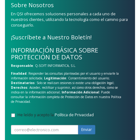
Sobre Nosotros
En QSI ofrecemos soluciones personales a cada uno de
nuestros clientes, utilizando la tecnología como el camino para
conseguirlo.
¡Suscríbete a Nuestro Boletín!
INFORMACIÓN BÁSICA SOBRE
PROTECCIÓN DE DATOS
Responsable
: Q-SOFT INFORMATICA, S.L.
Finalidad
: Responder las consultas planteadas por el usuario y enviarle la
información solicitada;
Legitimación
: Consentimiento del usuario;
Destinatarios
: Solo se realizan cesiones si existe una obligación legal;
Derechos
: Acceder, rectificar y suprimir, así como otros derechos, como se
indica en la información adicional;
Información Adicional
: Puede
consultar la información completa de Protección de Datos en nuestra
Política
de Privacidad
.
He leído y acepto la
Política de Privacidad
.
Enviar