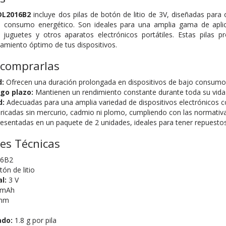
DL2016B2
incluye dos pilas de botón de litio de 3V, diseñadas para 
consumo energético. Son ideales para una amplia gama de aplica
 juguetes y otros aparatos electrónicos portátiles. Estas pilas p
amiento óptimo de tus dispositivos.
 comprarlas
d:
Ofrecen una duración prolongada en dispositivos de bajo consumo
rgo plazo:
Mantienen un rendimiento constante durante toda su vida ú
d:
Adecuadas para una amplia variedad de dispositivos electrónicos 
ricadas sin mercurio, cadmio ni plomo, cumpliendo con las normativ
esentadas en un paquete de 2 unidades, ideales para tener repuestos
nes Técnicas
6B2
tón de litio
l:
3 V
 mAh
mm
ado:
1.8 g por pila