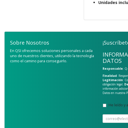
Unidades inclu
Sobre Nosotros
¡Suscríbet
En QSI ofrecemos soluciones personales a cada
INFORMA
uno de nuestros clientes, utilizando la tecnología
DATOS
como el camino para conseguirlo.
Responsable
: Q
Finalidad
: Respon
Legitimación
: C
obligación legal;
De
información adicio
Datos en nuestra
P
He leído y 