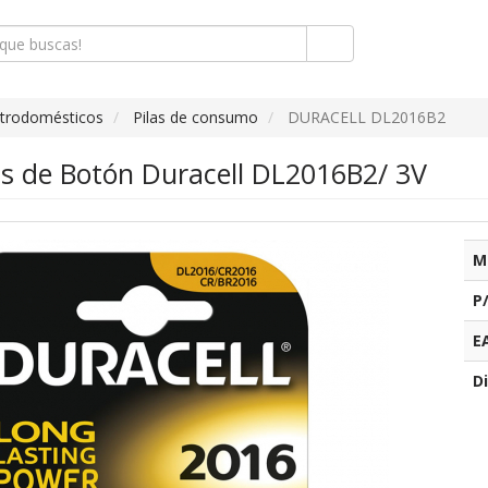
ctrodomésticos
Pilas de consumo
DURACELL DL2016B2
as de Botón Duracell DL2016B2/ 3V
M
P
E
Di