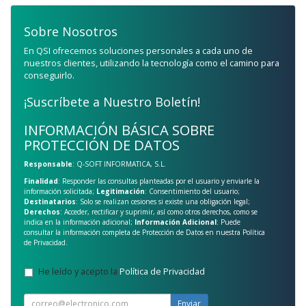
Sobre Nosotros
En QSI ofrecemos soluciones personales a cada uno de
nuestros clientes, utilizando la tecnología como el camino para
conseguirlo.
¡Suscríbete a Nuestro Boletín!
INFORMACIÓN BÁSICA SOBRE
PROTECCIÓN DE DATOS
Responsable
: Q-SOFT INFORMATICA, S.L.
Finalidad
: Responder las consultas planteadas por el usuario y enviarle la
información solicitada;
Legitimación
: Consentimiento del usuario;
Destinatarios
: Solo se realizan cesiones si existe una obligación legal;
Derechos
: Acceder, rectificar y suprimir, así como otros derechos, como se
indica en la información adicional;
Información Adicional
: Puede
consultar la información completa de Protección de Datos en nuestra
Política
de Privacidad
.
He leído y acepto la
Política de Privacidad
.
Enviar