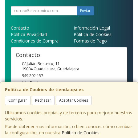
Enviar
Contacto
Información Legal
Política Privacidad
Política de Cookies
Condiciones de Compra
Formas de Pago
Contacto
C/ Julián Besteiro, 11
19004
Guadalajara
,
Guadalajara
949 202 157
info@qsi.es
Política de Cookies de tienda.qsi.es
Configurar
Rechazar
Aceptar Cookies
Horario
10:00-14:00/16:30-20:00
Utilizamos cookies propias y de terceros para mejorar nuestros
servicios.
Puede obtener más información, o bien conocer cómo cambiar
la configuración, en nuestra
Política de Cookies
.
, , , , España. - C.I.F.: B19118157 - Tfno: