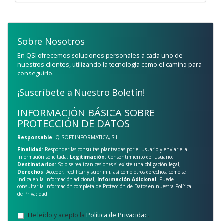
Sobre Nosotros
En QSI ofrecemos soluciones personales a cada uno de
nuestros clientes, utilizando la tecnología como el camino para
conseguirlo.
¡Suscríbete a Nuestro Boletín!
INFORMACIÓN BÁSICA SOBRE
PROTECCIÓN DE DATOS
Responsable
: Q-SOFT INFORMATICA, S.L.
Finalidad
: Responder las consultas planteadas por el usuario y enviarle la
información solicitada;
Legitimación
: Consentimiento del usuario;
Destinatarios
: Solo se realizan cesiones si existe una obligación legal;
Derechos
: Acceder, rectificar y suprimir, así como otros derechos, como se
indica en la información adicional;
Información Adicional
: Puede
consultar la información completa de Protección de Datos en nuestra
Política
de Privacidad
.
He leído y acepto la
Política de Privacidad
.