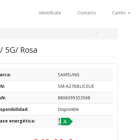
Identifícate
Contacto
Carrito
/ 5G/ Rosa
arca:
SAMSUNG
/N:
SM-A276BLICEUE
AN:
8806099353568
sponibilidad:
Disponible
lase energética: