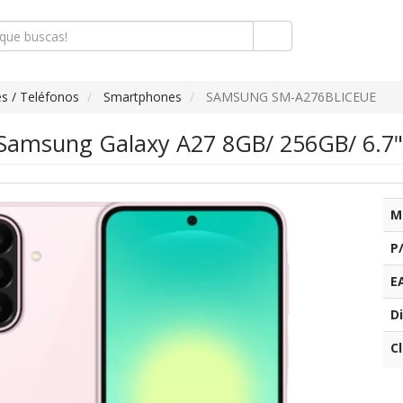
s / Teléfonos
Smartphones
SAMSUNG SM-A276BLICEUE
amsung Galaxy A27 8GB/ 256GB/ 6.7"
M
P
E
Di
C