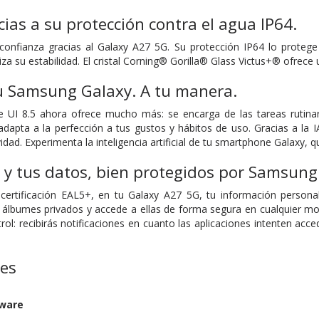
ias a su protección contra el agua IP64.
confianza gracias al Galaxy A27 5G. Su protección IP64 lo protege
a su estabilidad. El cristal Corning® Gorilla® Glass Victus+® ofrece 
Tu Samsung Galaxy. A tu manera.
e UI 8.5 ahora ofrece mucho más: se encarga de las tareas rutinar
apta a la perfección a tus gustos y hábitos de uso. Gracias a la IA
vidad. Experimenta la inteligencia artificial de tu smartphone Galaxy
 y tus datos, bien protegidos por Samsung
certificación EAL5+, en tu Galaxy A27 5G, tu información personal
 álbumes privados y accede a ellas de forma segura en cualquier mom
rol: recibirás notificaciones en cuanto las aplicaciones intenten acce
nes
dware