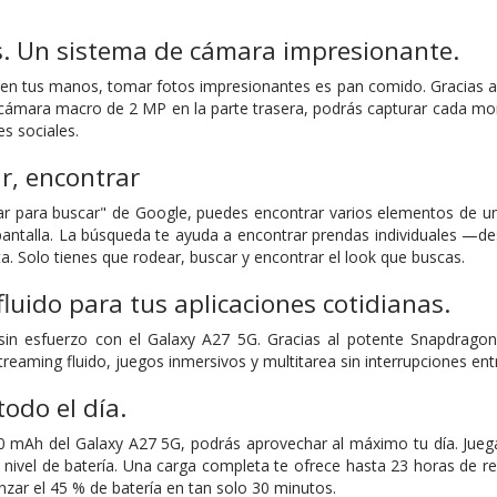
s. Un sistema de cámara impresionante.
en tus manos, tomar fotos impresionantes es pan comido. Gracias a
cámara macro de 2 MP en la parte trasera, podrás capturar cada mom
s sociales.
ar, encontrar
lar para buscar" de Google, puedes encontrar varios elementos de u
 pantalla. La búsqueda te ayuda a encontrar prendas individuales —
. Solo tienes que rodear, buscar y encontrar el look que buscas.
luido para tus aplicaciones cotidianas.
sin esfuerzo con el Galaxy A27 5G. Gracias al potente Snapdragon
streaming fluido, juegos inmersivos y multitarea sin interrupciones ent
todo el día.
0 mAh del Galaxy A27 5G, podrás aprovechar al máximo tu día. Juega
 nivel de batería. Una carga completa te ofrece hasta 23 horas de rep
nzar el 45 % de batería en tan solo 30 minutos.