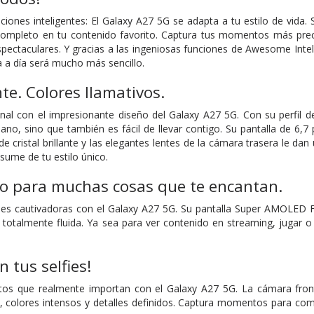
ciones inteligentes: El Galaxy A27 5G se adapta a tu estilo de vida.
completo en tu contenido favorito. Captura tus momentos más preci
spectaculares. Y gracias a las ingeniosas funciones de Awesome Inte
a a día será mucho más sencillo.
te. Colores llamativos.
sonal con el impresionante diseño del Galaxy A27 5G. Con su perfi
no, sino que también es fácil de llevar contigo. Su pantalla de 6,7 
cristal brillante y las elegantes lentes de la cámara trasera le dan
esume de tu estilo único.
o para muchas cosas que te encantan.
s cautivadoras con el Galaxy A27 5G. Su pantalla Super AMOLED F
l totalmente fluida. Ya sea para ver contenido en streaming, jugar o 
n tus selfies!
s que realmente importan con el Galaxy A27 5G. La cámara frontal
a, colores intensos y detalles definidos. Captura momentos para compa