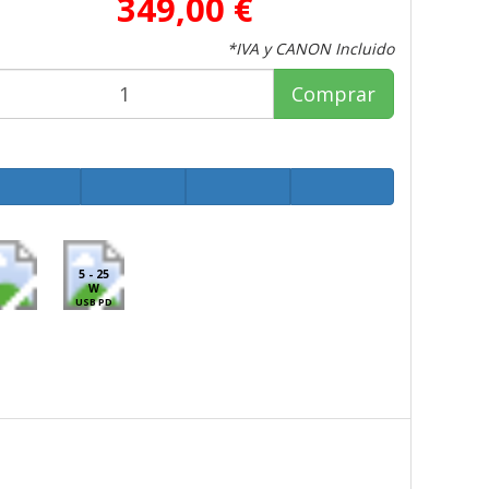
349,00 €
*IVA y CANON Incluido
Comprar
5 - 25
W
USB PD