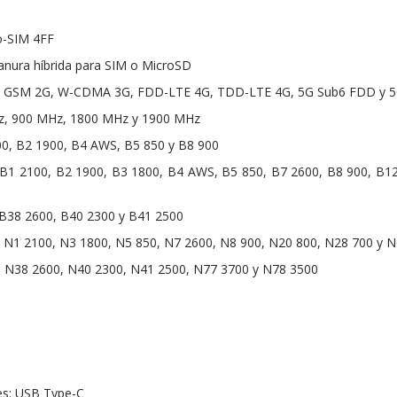
o-SIM 4FF
anura híbrida para SIM o MicroSD
red: GSM 2G, W-CDMA 3G, FDD-LTE 4G, TDD-LTE 4G, 5G Sub6 FDD y 
, 900 MHz, 1800 MHz y 1900 MHz
0, B2 1900, B4 AWS, B5 850 y B8 900
1 2100, B2 1900, B3 1800, B4 AWS, B5 850, B7 2600, B8 900, B12
B38 2600, B40 2300 y B41 2500
N1 2100, N3 1800, N5 850, N7 2600, N8 900, N20 800, N28 700 y 
 N38 2600, N40 2300, N41 2500, N77 3700 y N78 3500
es: USB Type-C