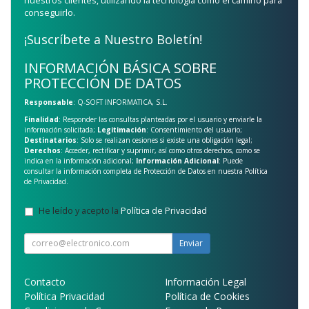
nuestros clientes, utilizando la tecnología como el camino para
conseguirlo.
¡Suscríbete a Nuestro Boletín!
INFORMACIÓN BÁSICA SOBRE
PROTECCIÓN DE DATOS
Responsable
: Q-SOFT INFORMATICA, S.L.
Finalidad
: Responder las consultas planteadas por el usuario y enviarle la
información solicitada;
Legitimación
: Consentimiento del usuario;
Destinatarios
: Solo se realizan cesiones si existe una obligación legal;
Derechos
: Acceder, rectificar y suprimir, así como otros derechos, como se
indica en la información adicional;
Información Adicional
: Puede
consultar la información completa de Protección de Datos en nuestra
Política
de Privacidad
.
He leído y acepto la
Política de Privacidad
.
Enviar
Contacto
Información Legal
Política Privacidad
Política de Cookies