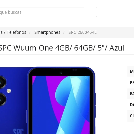
s / Teléfonos
Smartphones
SPC 2600464E
SPC Wuum One 4GB/ 64GB/ 5"/ Azul
M
P
E
Di
C