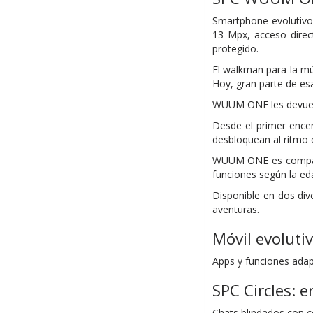
Smartphone evolutivo 
13 Mpx, acceso direc
protegido.
El walkman para la mú
Hoy, gran parte de esa
WUUM ONE les devuelv
Desde el primer ence
desbloquean al ritmo 
WUUM ONE es compatib
funciones según la eda
Disponible en dos div
aventuras.
Móvil evoluti
Apps y funciones adapt
SPC Circles: 
Chats blindados con c