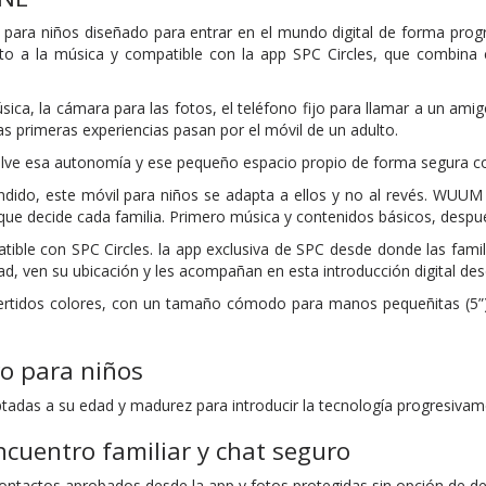
para niños diseñado para entrar en el mundo digital de forma progr
to a la música y compatible con la app SPC Circles, que combina
sica, la cámara para las fotos, el teléfono fijo para llamar a un am
s primeras experiencias pasan por el móvil de un adulto.
e esa autonomía y ese pequeño espacio propio de forma segura co
ndido, este móvil para niños se adapta a ellos y no al revés. WUU
que decide cada familia. Primero música y contenidos básicos, despué
le con SPC Circles. la app exclusiva de SPC desde donde las famil
d, ven su ubicación y les acompañan en esta introducción digital des
ertidos colores, con un tamaño cómodo para manos pequeñitas (5”) y
vo para niños
adas a su edad y madurez para introducir la tecnología progresivament
encuentro familiar y chat seguro
ontactos aprobados desde la app y fotos protegidas sin opción de de