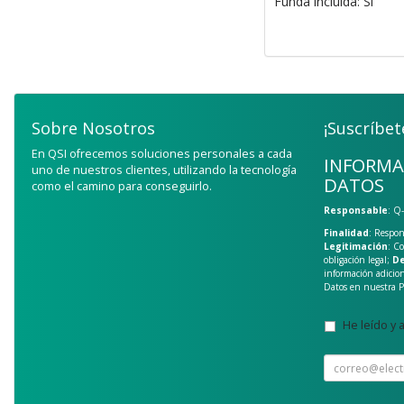
Funda incluida: Sí
Sobre Nosotros
¡Suscríbet
En QSI ofrecemos soluciones personales a cada
INFORMA
uno de nuestros clientes, utilizando la tecnología
DATOS
como el camino para conseguirlo.
Responsable
: Q
Finalidad
: Respon
Legitimación
: C
obligación legal;
De
información adicio
Datos en nuestra
P
He leído y 