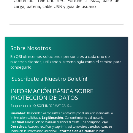
Contenido: Teléfono SPC Fortune 2 MAX, base de
carga, batería, cable USB y guía de usuario
Sobre Nosotros
En QSI ofrecemos soluciones personales a cada uno de
nuestros clientes, utilizando la tecnología como el camino para
conseguirlo.
¡Suscríbete a Nuestro Boletín!
INFORMACIÓN BÁSICA SOBRE
PROTECCIÓN DE DATOS
Responsable
: Q-SOFT INFORMATICA, S.L.
Finalidad
: Responder las consultas planteadas por el usuario y enviarle la
información solicitada;
Legitimación
: Consentimiento del usuario;
Destinatarios
: Solo se realizan cesiones si existe una obligación legal;
Derechos
: Acceder, rectificar y suprimir, así como otros derechos, como se
indica en la información adicional;
Información Adicional
: Puede