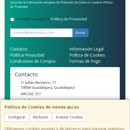
consultar la información completa de Protección de Datos en nuestra
Política
de Privacidad
.
He leído y acepto la
Política de Privacidad
.
Enviar
Contacto
Información Legal
Política Privacidad
Política de Cookies
Condiciones de Compra
Formas de Pago
Contacto
C/ Julián Besteiro, 11
19004
Guadalajara
,
Guadalajara
949 202 157
info@qsi.es
Política de Cookies de tienda.qsi.es
Configurar
Rechazar
Aceptar Cookies
Horario
10:00-14:00/16:30-20:00
Utilizamos cookies propias y de terceros para mejorar nuestros