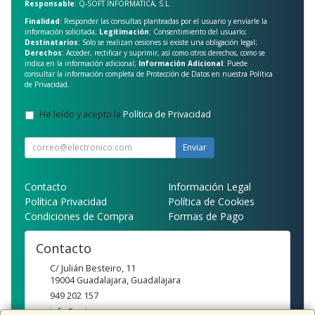
Responsable
: Q-SOFT INFORMATICA, S.L.
Finalidad
: Responder las consultas planteadas por el usuario y enviarle la
información solicitada;
Legitimación
: Consentimiento del usuario;
Destinatarios
: Solo se realizan cesiones si existe una obligación legal;
Derechos
: Acceder, rectificar y suprimir, así como otros derechos, como se
indica en la información adicional;
Información Adicional
: Puede
consultar la información completa de Protección de Datos en nuestra
Política
de Privacidad
.
He leído y acepto la
Política de Privacidad
.
Enviar
Contacto
Información Legal
Política Privacidad
Política de Cookies
Condiciones de Compra
Formas de Pago
Contacto
C/ Julián Besteiro, 11
19004
Guadalajara
,
Guadalajara
949 202 157
info@qsi.es