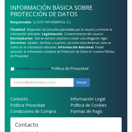
INFORMACIÓN BÁSICA SOBRE
PROTECCIÓN DE DATOS
Responsable
: Q-SOFT INFORMATICA, S.L.
Finalidad
: Responder las consultas planteadas por el usuario y enviarle la
información solicitada;
Legitimación
: Consentimiento del usuario;
Destinatarios
: Solo se realizan cesiones si existe una obligación legal;
Derechos
: Acceder, rectificar y suprimir, así como otros derechos, como se
indica en la información adicional;
Información Adicional
: Puede
consultar la información completa de Protección de Datos en nuestra
Política
de Privacidad
.
He leído y acepto la
Política de Privacidad
.
Enviar
Contacto
Información Legal
Política Privacidad
Política de Cookies
Condiciones de Compra
Formas de Pago
Contacto