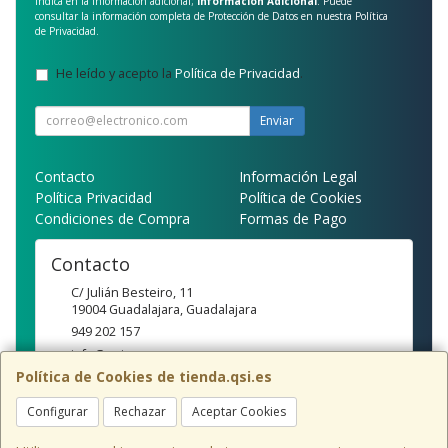
indica en la información adicional;
Información Adicional
: Puede
consultar la información completa de Protección de Datos en nuestra
Política
de Privacidad
.
He leído y acepto la
Política de Privacidad
.
Enviar
Contacto
Información Legal
Política Privacidad
Política de Cookies
Condiciones de Compra
Formas de Pago
Contacto
C/ Julián Besteiro, 11
19004
Guadalajara
,
Guadalajara
949 202 157
info@qsi.es
Política de Cookies de tienda.qsi.es
Configurar
Rechazar
Aceptar Cookies
Horario