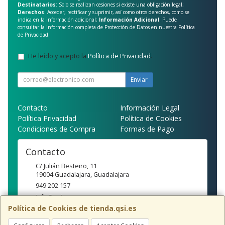
Destinatarios
: Solo se realizan cesiones si existe una obligación legal;
Derechos
: Acceder, rectificar y suprimir, así como otros derechos, como se
indica en la información adicional;
Información Adicional
: Puede
consultar la información completa de Protección de Datos en nuestra
Política
de Privacidad
.
He leído y acepto la
Política de Privacidad
.
Enviar
Contacto
Información Legal
Política Privacidad
Política de Cookies
Condiciones de Compra
Formas de Pago
Contacto
C/ Julián Besteiro, 11
19004
Guadalajara
,
Guadalajara
949 202 157
info@qsi.es
Política de Cookies de tienda.qsi.es