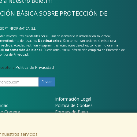
e a Nuestro Boletín!
CIÓN BÁSICA SOBRE PROTECCIÓN DE
-SOFT INFORMATICA, S.L.
der las consultas planteadas por el usuario y enviarle la información solicitada;
onsentimiento del usuario;
Destinatarios
: Solo se realizan cesiones si existe una
rechos
: Acceder, rectificar y suprimir, así como otros derechos, como se indica en la
nal;
Información Adicional
: Puede consultar la información completa de Protección de
olítica de Privacidad
.
acepto la
Política de Privacidad
.
Enviar
Información Legal
cidad
Política de Cookies
de Compra
Formas de Pago
 nuestros servicios.