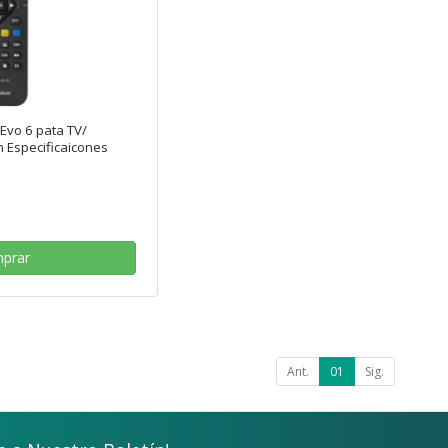
Evo 6 pata TV/
 Especificaicones
prar
Ant.
01
Sig.