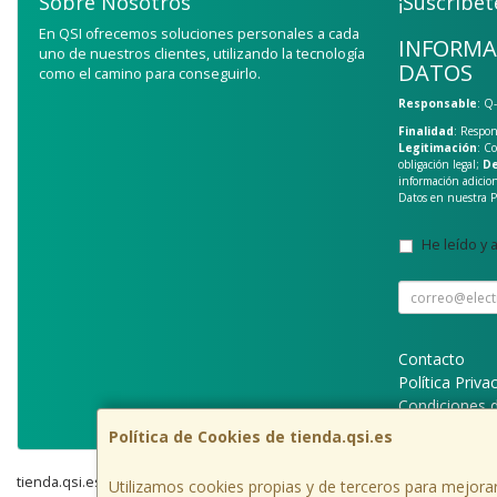
Sobre Nosotros
¡Suscríbet
En QSI ofrecemos soluciones personales a cada
INFORMA
uno de nuestros clientes, utilizando la tecnología
DATOS
como el camino para conseguirlo.
Responsable
: Q
Finalidad
: Respon
Legitimación
: C
obligación legal;
De
información adicio
Datos en nuestra
P
He leído y 
Contacto
Política Priva
Condiciones 
Política de Cookies de tienda.qsi.es
tienda.qsi.es © 2026
Utilizamos cookies propias y de terceros para mejorar