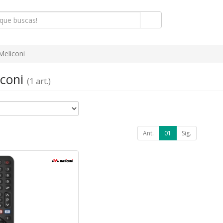
Meliconi
iconi
(1 art.)
Ant.
01
Sig.