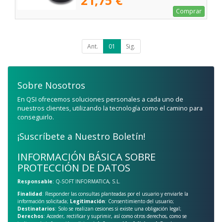
21,75 €
Comprar
Ant.
01
Sig.
Sobre Nosotros
En QSI ofrecemos soluciones personales a cada uno de
nuestros clientes, utilizando la tecnología como el camino para
conseguirlo.
¡Suscríbete a Nuestro Boletín!
INFORMACIÓN BÁSICA SOBRE
PROTECCIÓN DE DATOS
Responsable
: Q-SOFT INFORMATICA, S.L.
Finalidad
: Responder las consultas planteadas por el usuario y enviarle la
información solicitada;
Legitimación
: Consentimiento del usuario;
Destinatarios
: Solo se realizan cesiones si existe una obligación legal;
Derechos
: Acceder, rectificar y suprimir, así como otros derechos, como se