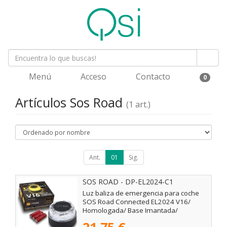
Menú
Acceso
Contacto
0
Artículos Sos Road
(1 art.)
Ant.
01
Sig.
SOS ROAD - DP-EL2024-C1
Luz baliza de emergencia para coche
SOS Road Connected EL2024 V16/
Homologada/ Base Imantada/
Geolocalizable/ Funciona a Pilas