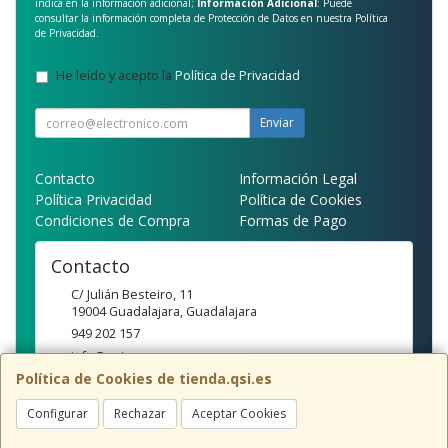
indica en la información adicional;
Información Adicional
: Puede
consultar la información completa de Protección de Datos en nuestra
Política
de Privacidad
.
He leído y acepto la
Política de Privacidad
.
Enviar
Contacto
Información Legal
Política Privacidad
Política de Cookies
Condiciones de Compra
Formas de Pago
Contacto
C/ Julián Besteiro, 11
19004
Guadalajara
,
Guadalajara
949 202 157
info@qsi.es
Política de Cookies de tienda.qsi.es
Configurar
Rechazar
Aceptar Cookies
Horario