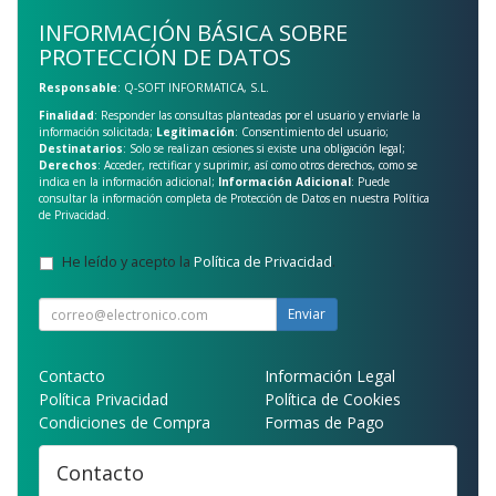
INFORMACIÓN BÁSICA SOBRE
PROTECCIÓN DE DATOS
Responsable
: Q-SOFT INFORMATICA, S.L.
Finalidad
: Responder las consultas planteadas por el usuario y enviarle la
información solicitada;
Legitimación
: Consentimiento del usuario;
Destinatarios
: Solo se realizan cesiones si existe una obligación legal;
Derechos
: Acceder, rectificar y suprimir, así como otros derechos, como se
indica en la información adicional;
Información Adicional
: Puede
consultar la información completa de Protección de Datos en nuestra
Política
de Privacidad
.
He leído y acepto la
Política de Privacidad
.
Enviar
Contacto
Información Legal
Política Privacidad
Política de Cookies
Condiciones de Compra
Formas de Pago
Contacto