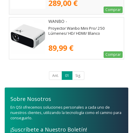
289,00 €
Comprar
WANBO -
Proyector Wanbo Mini Pro/ 250
Lúmenes/ HD/ HDMI/ Blanco
89,99 €
Comprar
Ant.
01
Sig.
Sobre Nosotros
En QSI ofrecemos soluciones personales a cada uno de
nuestros clientes, utilizando la tecnología como el camino para
conseguirlo.
¡Suscríbete a Nuestro Boletín!